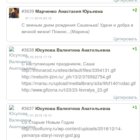
+2
#3639
Марченко Анастасия Юрьевна
07.11.2019 20:16
С земным днем рождения Сашенька! Удачи и добра в
вечной жизни! Помню...(Марина)
Цитировать
+1
#3638
Юсупова Валентина Анатольевна
20.02.2019 17:19
С наступающим праздником, Саша
http://infonarod.ru/sites/default/files/3354131.gif
http://melochi-jizni.ru/_ph/13/2/376562754.gif
https://marsu.ru/upload/medialibrary/a3a/9fcf1401cdac.gif
http://www.gifzona.ru/i/23/23-fevralya_23.gif
Цитировать
+1
#3637
Юсупова Валентина Анатольевна
11.01.2019 19:10
Со Старым Новым Годом
http://coolfunny.ru/wp-content/uploads/2018/12/14-
yanvarya-staryi-novyi-god.jpg