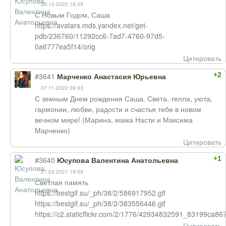
29.12.2022 16:39
С Новым Годом, Саша
https://avatars.mds.yandex.net/get-
pdb/236760/11292cc6-7ad7-4760-97d5-
0a6777ea5f14/orig
Цитировать
+2
#3641
Марченко Анастасия Юрьевна
07.11.2022 09:33
С земным Днем рождения Саша. Света. тепла, уюта,
гармонии, любви, радости и счастья тебе в новом
вечном мире! (Марина, мама Насти и Максима
Марченко)
Цитировать
+1
#3640
Юсупова Валентина Анатольевна
27.03.2021 19:09
Светлая память
https://bestgif.su/_ph/38/2/586917952.gif
https://bestgif.su/_ph/38/2/383556446.gif
https://c2.staticflickr.com/2/1776/42934832591_83199ca86
Цитировать