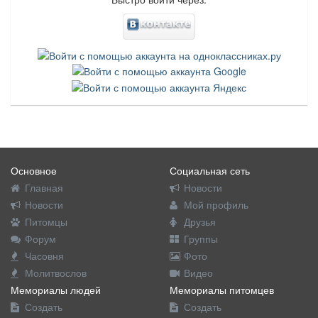
Основное
Социальная сеть
Главная
Новости
Новости
Мой профиль
Питомцы
Друзья
Форум
Группы
Часовня
Фото
Молитвослов
Видео
Мемориалы людей
Мемориалы питомцев
Создать
Создать