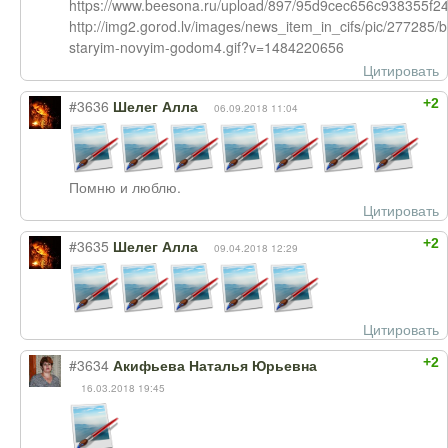
https://www.beesona.ru/upload/897/95d9cec656c938355f24
http://img2.gorod.lv/images/news_item_in_cifs/pic/277285/b
staryim-novyim-godom4.gif?v=1484220656
Цитировать
+2
#3636
Шелег Алла
06.09.2018 11:04
Помню и люблю.
Цитировать
+2
#3635
Шелег Алла
09.04.2018 12:29
Цитировать
+2
#3634
Акифьева Наталья Юрьевна
16.03.2018 19:45