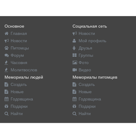
Основное
Социальная сеть
Главная
Новости
Новости
Мой профиль
Питомцы
Друзья
Форум
Группы
Часовня
Фото
Молитвослов
Видео
Мемориалы людей
Мемориалы питомцев
Создать
Создать
Новые
Новые
Годовщина
Годовщина
Подарки
Подарки
Найти
Найти