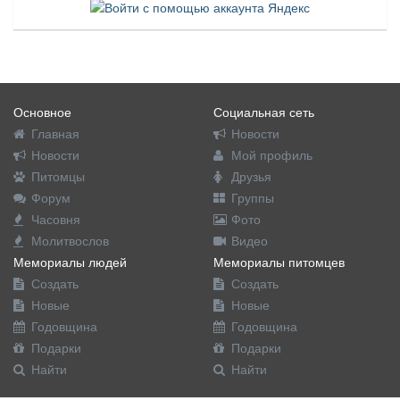
Основное
Социальная сеть
Главная
Новости
Новости
Мой профиль
Питомцы
Друзья
Форум
Группы
Часовня
Фото
Молитвослов
Видео
Мемориалы людей
Мемориалы питомцев
Создать
Создать
Новые
Новые
Годовщина
Годовщина
Подарки
Подарки
Найти
Найти