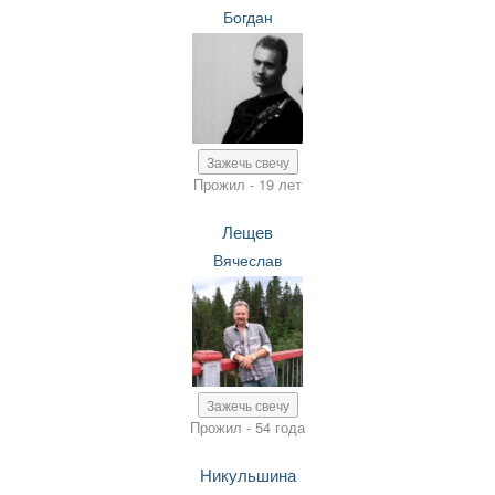
Богдан
Зажечь свечу
Прожил - 19 лет
Лещев
Вячеслав
Зажечь свечу
Прожил - 54 года
Никульшина