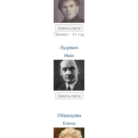
Зажечь свечу
Прожил - 41 год
Луце́вич
Ива́н
Зажечь свечу
Образцова
Елена