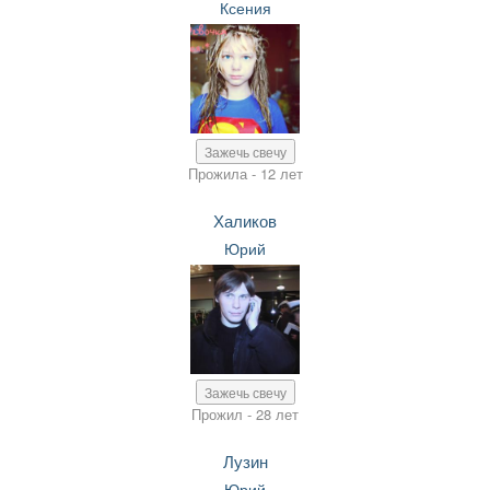
Ксения
Зажечь свечу
Прожила - 12 лет
Халиков
Юрий
Зажечь свечу
Прожил - 28 лет
Лузин
Юрий