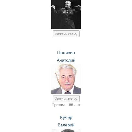
Зажечь свечу
Поливин
Анатолий
Зажечь свечу
Прожил - 88 лет
Кучер
Валерий