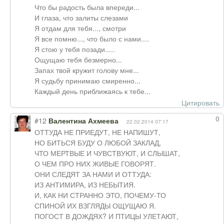
Что бы радость была впереди...
И глаза, что залиты слезами
Я отдам для тебя..., смотри
Я все помню..., что было с нами....
Я стою у тебя позади.....
Ощущаю тебя безмерно...
Запах твой кружит голову мне...
Я судьбу принимаю смиренно...
Каждый день приближаясь к тебе...
Цитировать
0
#12
Валентина Ахмеева
22.02.2014 07:17
ОТТУДА НЕ ПРИЕДУТ, НЕ НАПИШУТ,
НО БИТЬСЯ БУДУ О ЛЮБОЙ ЗАКЛАД,
ЧТО МЕРТВЫЕ И ЧУВСТВУЮТ, И СЛЫШАТ,
О ЧЕМ ПРО НИХ ЖИВЫЕ ГОВОРЯТ.
ОНИ СЛЕДЯТ ЗА НАМИ И ОТТУДА:
ИЗ АНТИМИРА, ИЗ НЕБЫТИЯ.
И, КАК НИ СТРАННО ЭТО, ПОЧЕМУ-ТО
СПИНОЙ ИХ ВЗГЛЯДЫ ОЩУЩАЮ Я.
ПОГОСТ В ДОЖДЯХ? И ПТИЦЫ УЛЕТАЮТ,