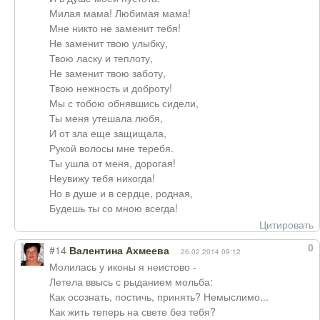
Милая мама! Любимая мама!
Мне никто не заменит тебя!
Не заменит твою улыбку,
Твою ласку и теплоту,
Не заменит твою заботу,
Твою нежность и доброту!
Мы с тобою обнявшись сидели,
Ты меня утешала любя,
И от зла еще защищала,
Рукой волосы мне теребя.
Ты ушла от меня, дорогая!
Неувижу тебя никогда!
Но в душе и в сердце, родная,
Будешь ты со мною всегда!
Цитировать
0
#14
Валентина Ахмеева
26.02.2014 09:12
Молилась у иконы я неистово -
Летела ввысь с рыданием мольба:
Как осознать, постичь, принять? Немыслимо...
Как жить теперь на свете без тебя?