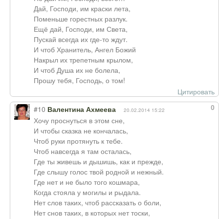
Дай, Господи, им краски лета,
Поменьше горестных разлук.
Ещё дай, Господи, им Света,
Пускай всегда их где-то ждут.
И чтоб Хранитель, Ангел Божий
Накрыл их трепетным крылом,
И чтоб Душа их не болела,
Прошу тебя, Господь, о том!
Цитировать
0
#10
Валентина Ахмеева
20.02.2014 15:22
Хочу проснуться в этом сне,
И чтобы сказка не кончалась,
Чтоб руки протянуть к тебе.
Чтоб навсегда я там осталась,
Где ты живешь и дышишь, как и прежде,
Где слышу голос твой родной и нежный.
Где нет и не было того кошмара,
Когда стояла у могилы и рыдала.
Нет слов таких, чтоб рассказать о боли,
Нет снов таких, в которых нет тоски,