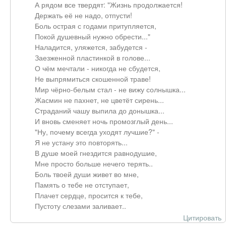
А рядом все твердят: "Жизнь продолжается!
Держать её не надо, отпусти!
Боль острая с годами притупляется,
Покой душевный нужно обрести..."
Наладится, уляжется, забудется -
Заезженной пластинкой в голове...
О чём мечтали - никогда не сбудется,
Не выпрямиться скошенной траве!
Мир чёрно-белым стал - не вижу солнышка...
Жасмин не пахнет, не цветёт сирень...
Страданий чашу выпила до донышка...
И вновь сменяет ночь промозглый день...
"Ну, почему всегда уходят лучшие?" -
Я не устану это повторять...
В душе моей гнездится равнодушие,
Мне просто больше нечего терять..
Боль твоей души живет во мне,
Память о тебе не отступает,
Плачет сердце, просится к тебе,
Пустоту слезами заливает..
Цитировать