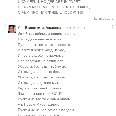
И СУМЕРКИ, НО ДВЕ СВЕЧИ ГОРЯТ.
НЕ ДУМАЙТЕ, ЧТО МЕРТВЫЕ НЕ ЗНАЮТ,
О ЧЕМ ПРО НИХ ЖИВЫЕ ГОВОРЯТ!!!
Цитировать
0
#11
Валентина Ахмеева
21.02.2014 16:36
Дай Бог, любимым нашим счастья
Пусть даже вдалеке от нас,
Пусть не коснётся их ненастье,
И светел будет каждый час,
И пусть судьба неумолимо
Нас разлучит на сотни лет.
Убереги, Господь, любимых
От холода и разных бед.
Убереги, Господь, любимых
От холода и долгих мук.
Ведь это так необходимо
Знать, что они ещё ЖИВУТ
Пускай не где-то с нами рядом,
А в Новом Мире, далеко,
Пускай их не коснуться взглядом…
Но дай им, Господи, всего…