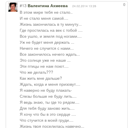
0
#13
Валентина Ахмеева
24.02.2014 13:26
В этом мире тебя не стало..
И не стало меня самой....
Жизнь закончилась в ту минуту...
Где простилась на век с тобой ....
Все ушло, и земля под ногами....
Уж не будет меня держать ...
Ничего не случится с нами...
Все закончилось нечего ждать...
Это солнце уже не наше ...
Эти птицы не нам поют....
Что же делать???
Как жить мне дальше?
Ждать, когда и меня призовут....
Я наверно не буду плакать-
Слезы больше не буду лить....
Я ведь знаю, ты где то рядом....
Для тебя буду заново жить....
Я хочу что бы в это сердце ....
Что стучится в моей груди....
Жизнь твоя поселилась навечно...