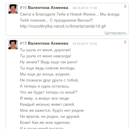
0
#16
Валентина Ахмеева
08.03.2014 17:40
Света и Благодати Тебе в Новой Жизни... Мы всегда
Тебя помним... С праздником Весны!!!
http://muzotkrytka.narod.ru/8marta/cards/16.gif
Цитировать
0
#15
Валентина Ахмеева
04.03.2014 13:32
Ты ушла от меня, дорогая!
Ты ушла от меня навсегда!
Ну зачем? Ведь еще так рано!
Ты еще ведь совсем молода.
Мы еще до конца, родная,
Не познали друг друга с тобой,
А теперь я одна осталась.
Что же будет теперь со мной?
Я живу, а вокруг все люди
Каждый жизнью живет своей.
Мне же кажется, будто нет рядом
Ни врагов, ни родни, ни друзей.
Боже! Как же мне одиноко,
И в душе моей пустота.