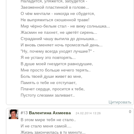
Наладится, уляжется, забудется -
Заезженной пластинкой в голове...
О чём мечтали - никогда не сбудется,
Не выпрямиться скошенной траве!
Мир чёрно-белым стал - не вижу солнышка...
Жасмин не пахнет, не цветёт сирень...
Страданий чашу выпила до донышка...
И вновь сменяет ночь промозглый день...
"Ну, почему всегда уходят лучшие?" -
Я не устану это повторять...
В душе моей гнездится равнодушие,
Мне просто больше нечего терять..
Боль твоей души живет во мне,
Память о тебе не отступает,
Плачет сердце, просится к тебе,
Пустоту слезами заливает..
Цитировать
0
#13
Валентина Ахмеева
24.02.2014 13:26
В этом мире тебя не стало..
И не стало меня самой....
Жизнь закончилась в ту минуту...