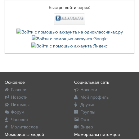
Быстро войти через:
Основное
Социальная сеть
Главная
Новости
Новости
Мой профиль
Питомцы
Друзья
Форум
Группы
Часовня
Фото
Молитвослов
Видео
Мемориалы людей
Мемориалы питомцев