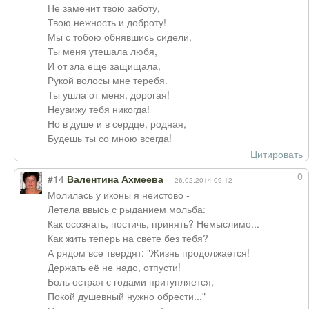
Не заменит твою заботу,
Твою нежность и доброту!
Мы с тобою обнявшись сидели,
Ты меня утешала любя,
И от зла еще защищала,
Рукой волосы мне теребя.
Ты ушла от меня, дорогая!
Неувижу тебя никогда!
Но в душе и в сердце, родная,
Будешь ты со мною всегда!
Цитировать
0
#14
Валентина Ахмеева
26.02.2014 09:12
Молилась у иконы я неистово -
Летела ввысь с рыданием мольба:
Как осознать, постичь, принять? Немыслимо...
Как жить теперь на свете без тебя?
А рядом все твердят: "Жизнь продолжается!
Держать её не надо, отпусти!
Боль острая с годами притупляется,
Покой душевный нужно обрести..."