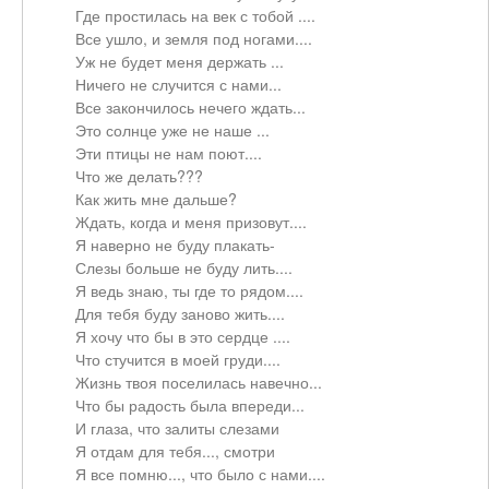
Где простилась на век с тобой ....
Все ушло, и земля под ногами....
Уж не будет меня держать ...
Ничего не случится с нами...
Все закончилось нечего ждать...
Это солнце уже не наше ...
Эти птицы не нам поют....
Что же делать???
Как жить мне дальше?
Ждать, когда и меня призовут....
Я наверно не буду плакать-
Слезы больше не буду лить....
Я ведь знаю, ты где то рядом....
Для тебя буду заново жить....
Я хочу что бы в это сердце ....
Что стучится в моей груди....
Жизнь твоя поселилась навечно...
Что бы радость была впереди...
И глаза, что залиты слезами
Я отдам для тебя..., смотри
Я все помню..., что было с нами....