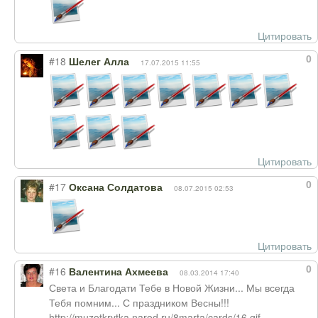
Цитировать
0
#18
Шелег Алла
17.07.2015 11:55
Цитировать
0
#17
Оксана Солдатова
08.07.2015 02:53
Цитировать
0
#16
Валентина Ахмеева
08.03.2014 17:40
Света и Благодати Тебе в Новой Жизни... Мы всегда
Тебя помним... С праздником Весны!!!
http://muzotkrytka.narod.ru/8marta/cards/16.gif