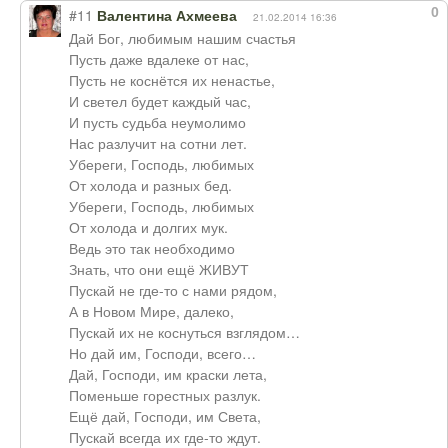
0
#11
Валентина Ахмеева
21.02.2014 16:36
Дай Бог, любимым нашим счастья
Пусть даже вдалеке от нас,
Пусть не коснётся их ненастье,
И светел будет каждый час,
И пусть судьба неумолимо
Нас разлучит на сотни лет.
Убереги, Господь, любимых
От холода и разных бед.
Убереги, Господь, любимых
От холода и долгих мук.
Ведь это так необходимо
Знать, что они ещё ЖИВУТ
Пускай не где-то с нами рядом,
А в Новом Мире, далеко,
Пускай их не коснуться взглядом…
Но дай им, Господи, всего…
Дай, Господи, им краски лета,
Поменьше горестных разлук.
Ещё дай, Господи, им Света,
Пускай всегда их где-то ждут.