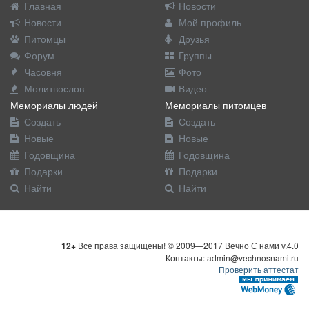
Главная
Новости
Новости
Мой профиль
Питомцы
Друзья
Форум
Группы
Часовня
Фото
Молитвослов
Видео
Мемориалы людей
Мемориалы питомцев
Создать
Создать
Новые
Новые
Годовщина
Годовщина
Подарки
Подарки
Найти
Найти
12+
Все права защищены! © 2009—2017 Вечно С нами v.4.0
Контакты: admin@vechnosnami.ru
Проверить аттестат