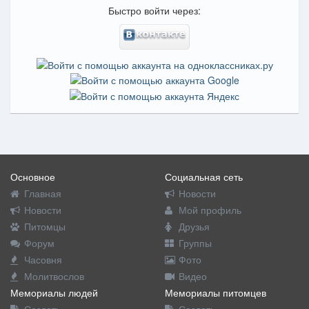
Быстро войти через:
Основное
Социальная сеть
Главная
Новости
Новости
Мой профиль
Питомцы
Друзья
Форум
Группы
Часовня
Фото
Молитвослов
Видео
Мемориалы людей
Мемориалы питомцев
Создать
Создать