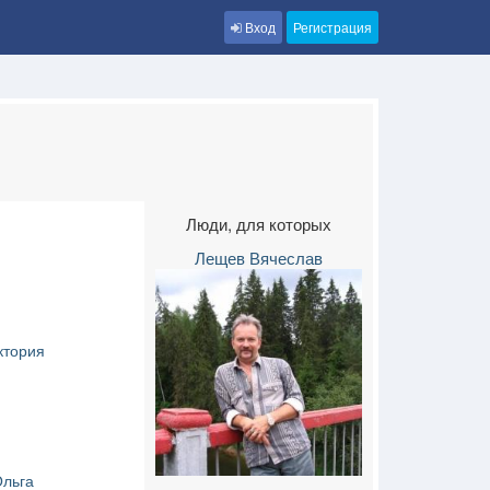
Вход
Регистрация
Люди, для которых
Лещев Вячеслав
ктория
льга