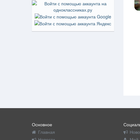
Основное
Социаль
Главная
Ново
Новости
Мой 