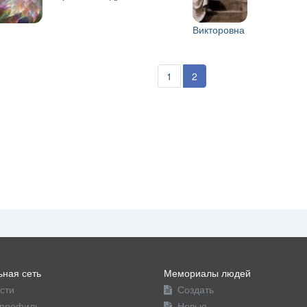
Викторовна
1
2
ная сеть
Мемориалы людей
сти
Создать
профиль
Новые