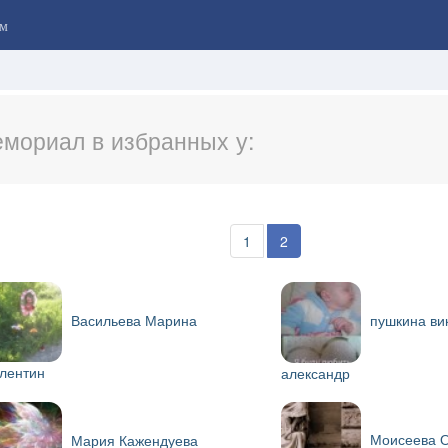
м
мориал в избранных у:
1
2
Васильева Марина
пушкина ви
лентин
александр
Моисеева О
Мария Кажендуева