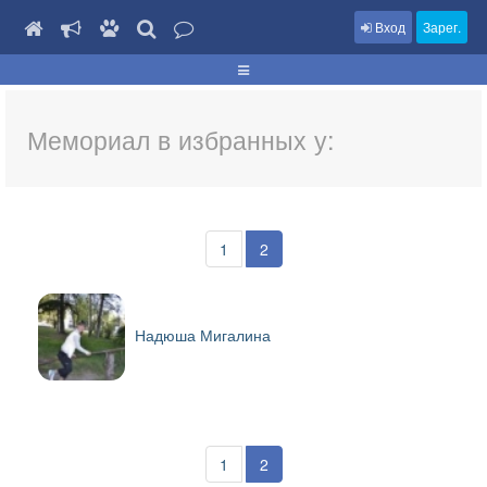
Вход
Зарег.
Мемориал в избранных у:
1
2
Надюша Мигалина
1
2