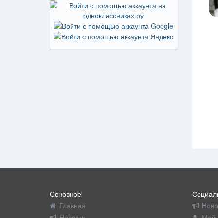
Основное
Социаль
Главная
Ново
Новости
Мой 