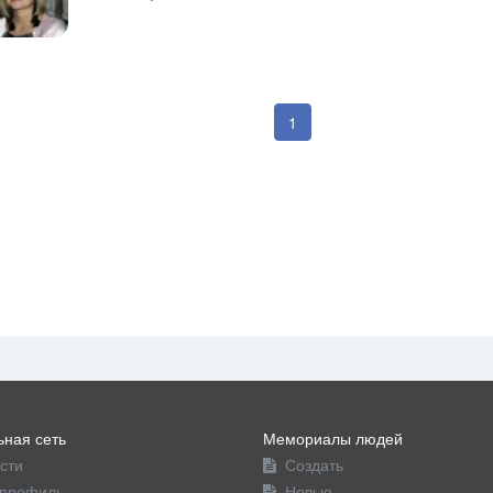
1
ная сеть
Мемориалы людей
сти
Создать
профиль
Новые