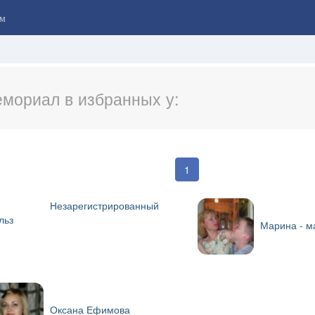
м
мориал в избранных у:
1
Незарегистрированный
льз
Марина - м
Оксана Ефимова