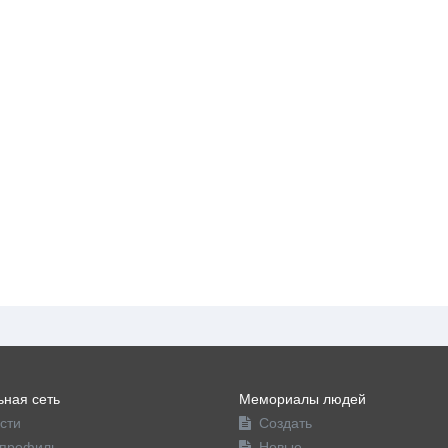
ная сеть
Мемориалы людей
сти
Создать
профиль
Новые