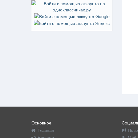
Основное
Социаль
Главная
Ново
Новости
Мой 