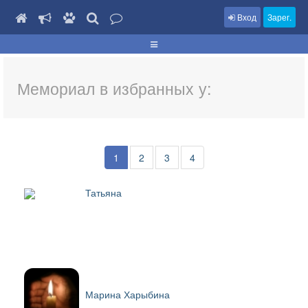
Вход
Зарег.
Мемориал в избранных у:
1
2
3
4
Татьяна
Марина Харыбина