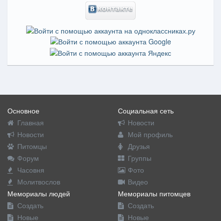
Основное
Социальная сеть
Главная
Новости
Новости
Мой профиль
Питомцы
Друзья
Форум
Группы
Часовня
Фото
Молитвослов
Видео
Мемориалы людей
Мемориалы питомцев
Создать
Создать
Новые
Новые