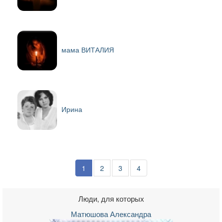
мама ВИТАЛИЯㅤㅤㅤㅤㅤㅤㅤㅤ
Ирина
1
2
3
4
Люди, для которых
Матюшова Александра