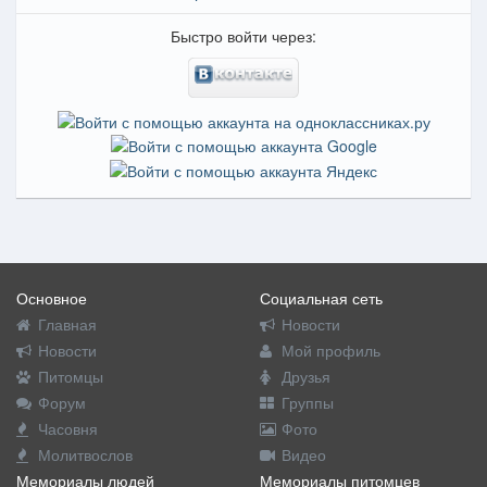
Быстро войти через:
Основное
Социальная сеть
Главная
Новости
Новости
Мой профиль
Питомцы
Друзья
Форум
Группы
Часовня
Фото
Молитвослов
Видео
Мемориалы людей
Мемориалы питомцев