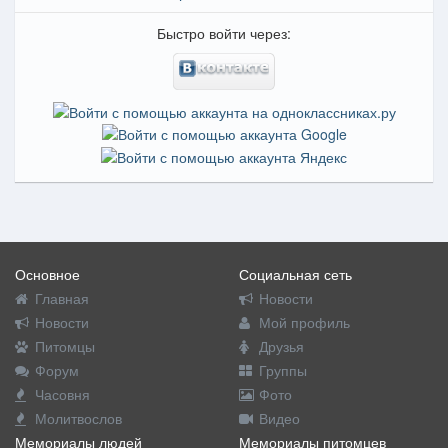
Быстро войти через:
Основное
Социальная сеть
Главная
Новости
Новости
Мой профиль
Питомцы
Друзья
Форум
Группы
Часовня
Фото
Молитвослов
Видео
Мемориалы людей
Мемориалы питомцев