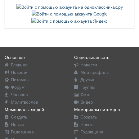
Основное
Социальная сеть
Главная
Новости
Новости
Мой профиль
Питомцы
Друзья
Форум
Группы
Часовня
Фото
Молитвослов
Видео
Мемориалы людей
Мемориалы питомцев
Создать
Создать
Новые
Новые
Годовщина
Годовщина
Подарки
Подарки