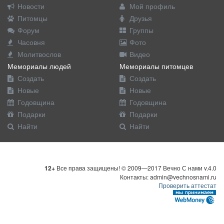
Новости
Мой профиль
Питомцы
Друзья
Форум
Группы
Часовня
Фото
Молитвослов
Видео
Мемориалы людей
Мемориалы питомцев
Создать
Создать
Новые
Новые
Годовщина
Годовщина
Подарки
Подарки
Найти
Найти
12+
Все права защищены! © 2009—2017 Вечно С нами v.4.0
Контакты: admin@vechnosnami.ru
Проверить аттестат