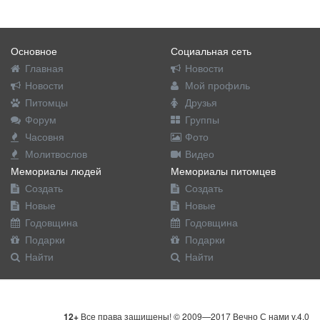
Основное
Социальная сеть
Главная
Новости
Новости
Мой профиль
Питомцы
Друзья
Форум
Группы
Часовня
Фото
Молитвослов
Видео
Мемориалы людей
Мемориалы питомцев
Создать
Создать
Новые
Новые
Годовщина
Годовщина
Подарки
Подарки
Найти
Найти
12+
Все права защищены! © 2009—2017 Вечно С нами v.4.0