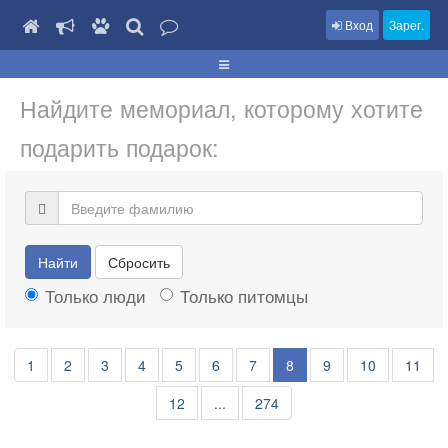
Вход
Зарег.
Найдите мемориал, которому хотите
подарить подарок:
Найти
Сбросить
Только люди
Только питомцы
1
2
3
4
5
6
7
8
9
10
11
12
...
274