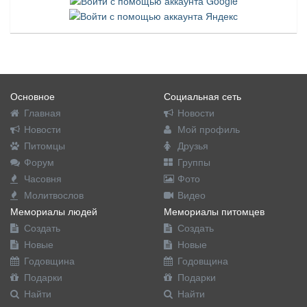
Основное
Социальная сеть
Главная
Новости
Новости
Мой профиль
Питомцы
Друзья
Форум
Группы
Часовня
Фото
Молитвослов
Видео
Мемориалы людей
Мемориалы питомцев
Создать
Создать
Новые
Новые
Годовщина
Годовщина
Подарки
Подарки
Найти
Найти