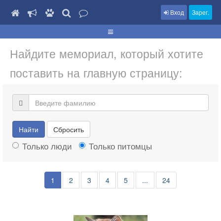
Вход
Зарег.
Найдите мемориал, который хотите
поставить на главную страницу:
Найти
Сбросить
Только люди
Только питомцы
1
2
3
4
5
...
24