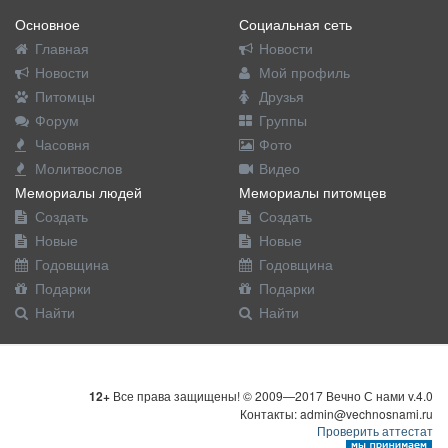
Основное
Социальная сеть
Главная
Новости
Новости
Мой профиль
Питомцы
Друзья
Форум
Группы
Часовня
Фото
Молитвослов
Видео
Мемориалы людей
Мемориалы питомцев
Создать
Создать
Новые
Новые
Годовщина
Годовщина
Подарки
Подарки
Найти
Найти
12+
Все права защищены! © 2009—2017 Вечно С нами v.4.0
Контакты: admin@vechnosnami.ru
Проверить аттестат