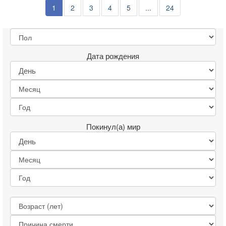
1
2
3
4
5
...
24
Дата рождения
Покинул(а) мир