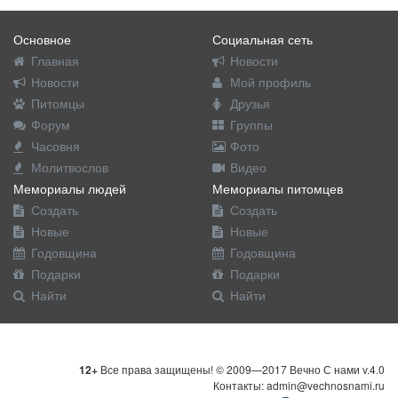
Основное
Социальная сеть
Главная
Новости
Новости
Мой профиль
Питомцы
Друзья
Форум
Группы
Часовня
Фото
Молитвослов
Видео
Мемориалы людей
Мемориалы питомцев
Создать
Создать
Новые
Новые
Годовщина
Годовщина
Подарки
Подарки
Найти
Найти
12+
Все права защищены! © 2009—2017 Вечно С нами v.4.0
Контакты: admin@vechnosnami.ru