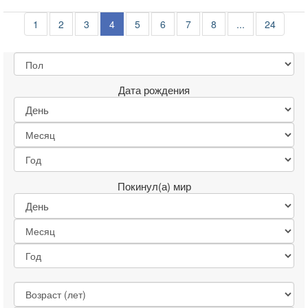
1
2
3
4
5
6
7
8
...
24
Дата рождения
Покинул(а) мир