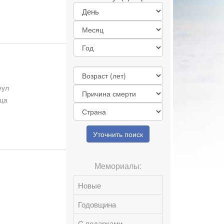
еул
дца
Уточнить поиск
Мемориалы:
Новые
Годовщина
C подарками