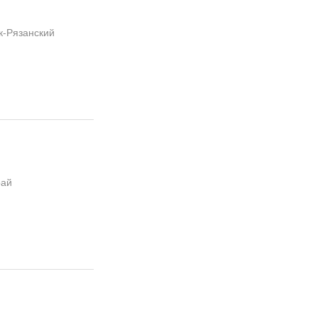
к-Рязанский
рай