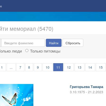
м
йти мемориал (5470)
Найти
Сбросить
Только люди
Только питомцы
1
...
7
8
9
10
11
12
13
14
15
Григорьева Тамара
3.10.1975 - 21.2.2023