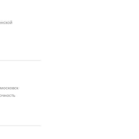
онской
омосковск
очность