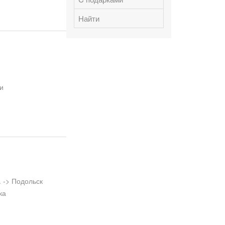
Найти
и
 -> Подольск
ка