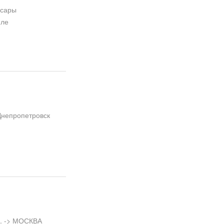
ксары
иле
Днепропетровск
н
л. -> МОСКВА