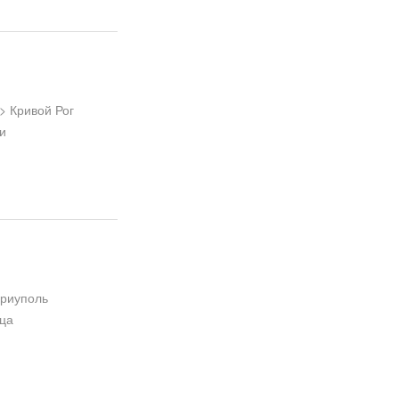
> Кривой Рог
и
ариуполь
дца