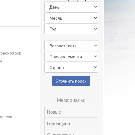
Красноярск
и
Уточнить поиск
Мемориалы:
Новые
Одесса
Годовщина
C подарками