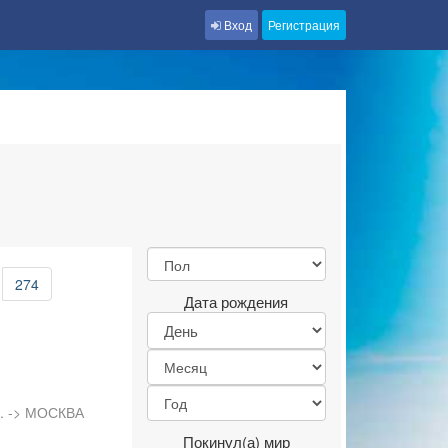
Вход
Регистрация
274
Дата рождения
л. -> МОСКВА
Покинул(а) мир