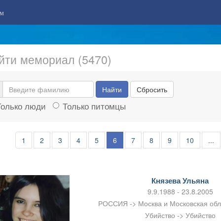
м
йти мемориал (5470)
Найти
Сбросить
Только люди
Только питомцы
1
2
3
4
5
6
7
8
9
10
...
Князева Ульяна
9.9.1988 - 23.8.2005
РОССИЯ -> Москва и Московская об
Убийство -> Убийство