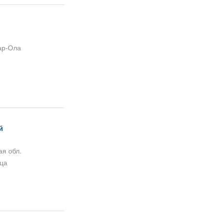
ар-Ола
й
я обл.
дца