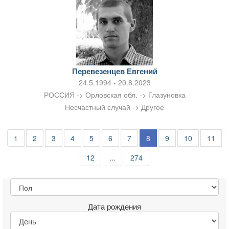
Перевезенцев Евгений
24.5.1994 - 20.8.2023
РОССИЯ -> Орловская обл. -> Глазуновка
Несчастный случай -> Другое
1
2
3
4
5
6
7
8
9
10
11
12
...
274
Дата рождения