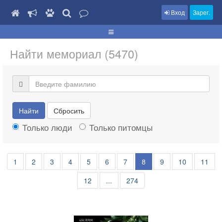
Вход
Зарег.
Найти мемориал (5470)
Найти
Сбросить
Только люди
Только питомцы
1
2
3
4
5
6
7
8
9
10
11
12
...
274