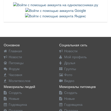
Основное
Социальная сеть
Главная
Новости
Новости
Мой профиль
Питомцы
Друзья
Форум
Группы
Часовня
Фото
Молитвослов
Видео
Мемориалы людей
Мемориалы питомцев
Создать
Создать
Новые
Новые
Годовщина
Годовщина
Подарки
Подарки