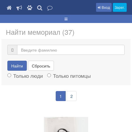
Вход
Зарег.
Найти мемориал (37)
Найти
Сбросить
Только люди
Только питомцы
1
2