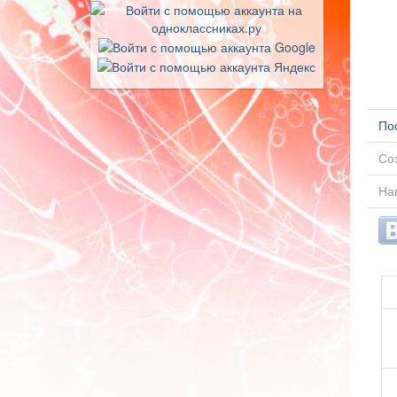
По
Соз
Нав