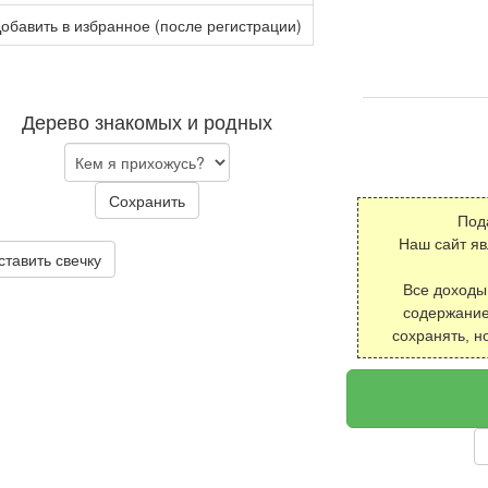
обавить в избранное (после регистрации)
Дерево знакомых и родных
Сохранить
Под
Наш сайт я
ставить свечку
Все доходы
содержание
сохранять, н