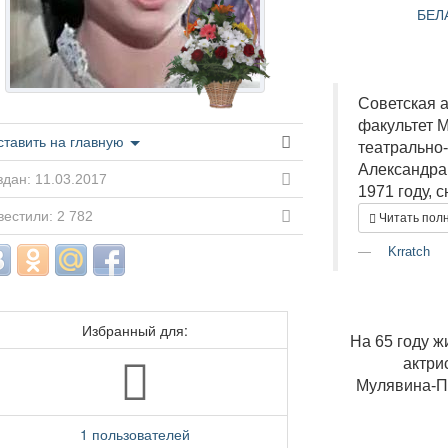
БЕЛ
Советская а
факультет М
ставить на главную
театрально-
Александра
дан: 11.03.2017
1971 году, с
естили: 2 782
Читать пол
Krratch
Избранный для:
На 65 году ж
актри
Мулявина-Пе
1 пользователей