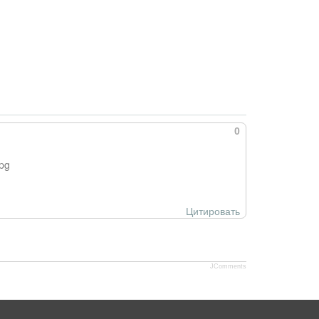
0
pg
Цитировать
JComments