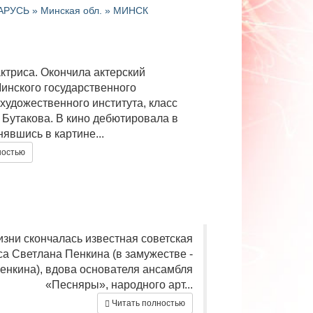
АРУСЬ » Минская обл. » МИНСК
ктриса. Окончила актерский
инского государственного
художественного института, класс
 Бутакова. В кино дебютировала в
нявшись в картине...
ностью
изни скончалась известная советская
са Светлана Пенкина (в замужестве -
нкина), вдова основателя ансамбля
«Песняры», народного арт...
Читать полностью