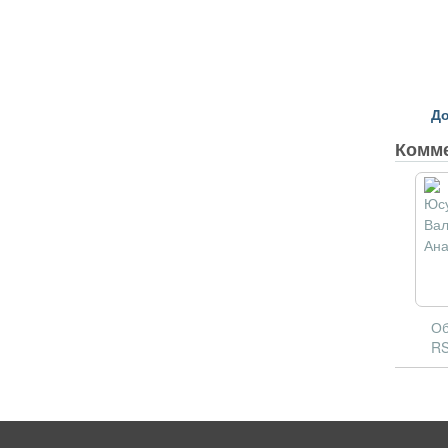
До
Комм
Об
RS