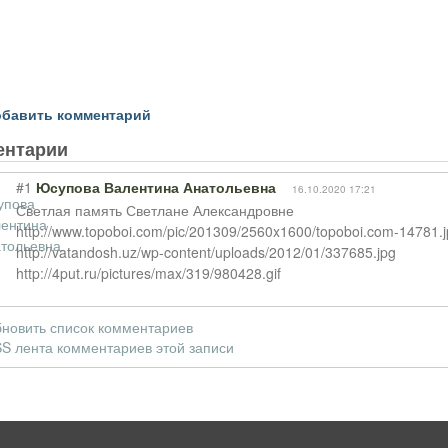
бавить комментарий
ентарии
#1
Юсупова Валентина Анатольевна
16.10.2020 17:21
Светлая память Светлане Александровне
http://www.topoboi.com/pic/201309/2560x1600/topoboi.com-14781.j
http://vatandosh.uz/wp-content/uploads/2012/01/337685.jpg
http://4put.ru/pictures/max/319/980428.gif
новить список комментариев
S лента комментариев этой записи