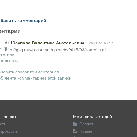
бавить комментарий
ентарии
#1
Юсупова Валентина Анатольевна
08.12.2018 15:51
http://gifq.ru/wp-content/uploads/2015/03/skorbim.gif
новить список комментариев
S лента комментариев этой записи
ная сеть
Мемориалы людей
сти
Создать
профиль
Новые