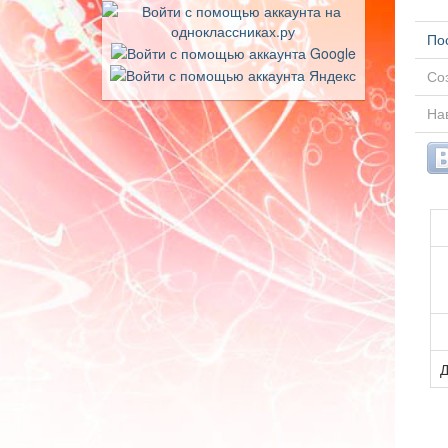
По
Соз
Нав
Д