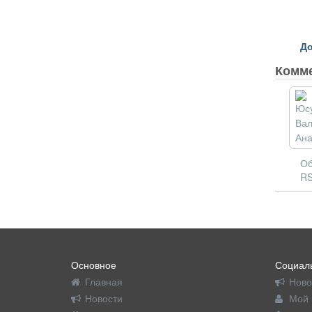
До
Комм
Об
RS
Основное
Социаль
Главная
Ново
Новости
Мой 