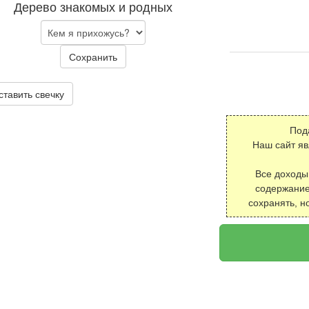
Дерево знакомых и родных
Сохранить
ставить свечку
Под
Наш сайт я
Все доходы
содержание
сохранять, н