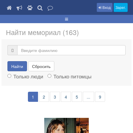
Вход
Зарег.
Найти мемориал (163)
Найти
Сбросить
Только люди
Только питомцы
1
2
3
4
5
...
9