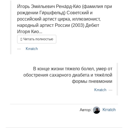
И́горь Эми́льевич Рена́рд-Ки́о (фамилия при
рождении Ги́ршфельд) Советский и
российский артист цирка, иллюзионист,
народный артист России (2003) Дебют
Игоря Кио...
Читать полностью
Krratch
В конце жизни тяжело болел, умер от
обострения сахарного диабета и тяжёлой
формы пневмонии
Krratch
Автор:
Krratch