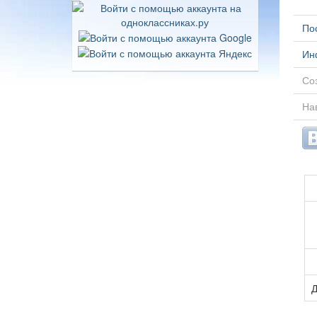
По
Ин
Соз
На
Д