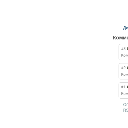
До
Комм
#3
Ком
#2
Ком
#1
Ком
Об
RS