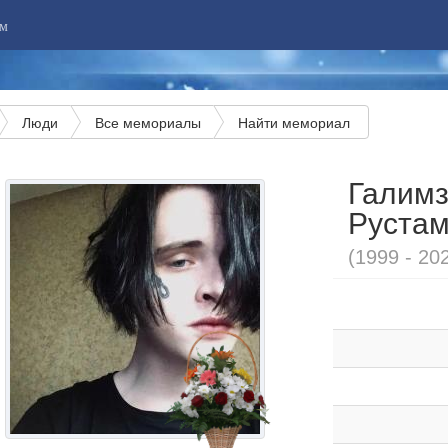
м
Люди
Все мемориалы
Найти мемориал
Галимз
Руста
(1999 - 20