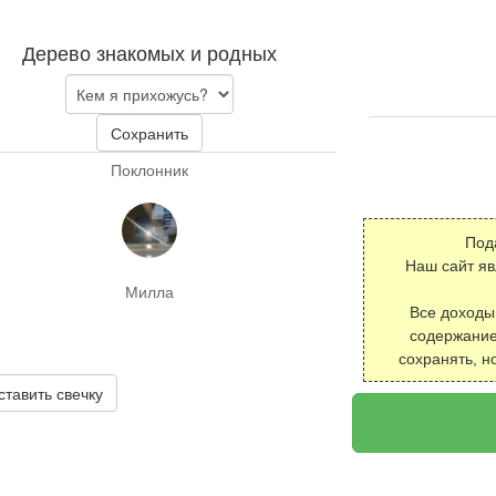
Дерево знакомых и родных
Сохранить
Поклонник
Под
Наш сайт я
Милла
Все доходы
содержание
сохранять, н
ставить свечку