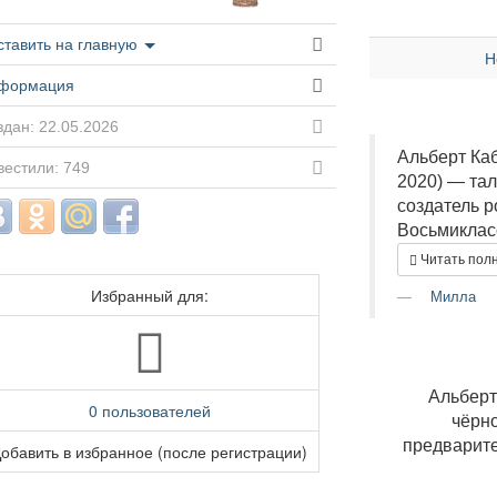
ставить на главную
Н
формация
дан: 22.05.2026
Альберт Каб
вестили: 749
2020) — тал
создатель 
Восьмикласс
Читать пол
Избранный для:
Милла
Альберт
0 пользователей
чёрно
предварит
обавить в избранное (после регистрации)