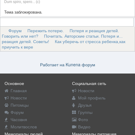
Dum spiro, spero... (c)
Тема заблокирована.
Форум
Пережить потерю.
Потеря и реакция детей.
Говорить или нет?
Почитать. Авторские статьи. Потеря и...
реакция детей. Советы!
Как уберечь от стресса ребенка,как
приучить к вере
Работает на
Kunena форум
Основное
Социальная сеть
Главная
Новости
Новости
Мой профиль
Питомцы
Друзья
Форум
Группы
Часовня
Фото
Молитвослов
Видео
Мемориалы людей
Мемориалы питомцев