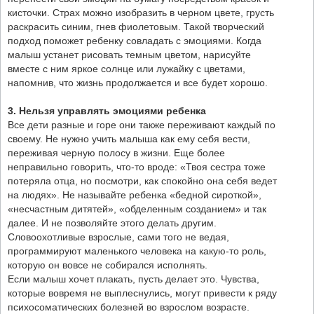
кисточки. Страх можно изобразить в черном цвете, грусть
раскрасить синим, гнев фиолетовым. Такой творческий
подход поможет ребенку совладать с эмоциями. Когда
малыш устанет рисовать темным цветом, нарисуйте
вместе с ним яркое солнце или лужайку с цветами,
напомнив, что жизнь продолжается и все будет хорошо.
3. Нельзя управлять эмоциями ребенка
Все дети разные и горе они также переживают каждый по
своему. Не нужно учить малыша как ему себя вести,
переживая черную полосу в жизни. Еще более
неправильно говорить, что-то вроде: «Твоя сестра тоже
потеряла отца, но посмотри, как спокойно она себя ведет
на людях». Не называйте ребенка «бедной сироткой»,
«несчастным дитятей», «обделенным созданием» и так
далее. И не позволяйте этого делать другим.
Словоохотливые взрослые, сами того не ведая,
программируют маленького человека на какую-то роль,
которую он вовсе не собирался исполнять.
Если малыш хочет плакать, пусть делает это. Чувства,
которые вовремя не выплеснулись, могут привести к ряду
психосоматических болезней во взрослом возрасте.