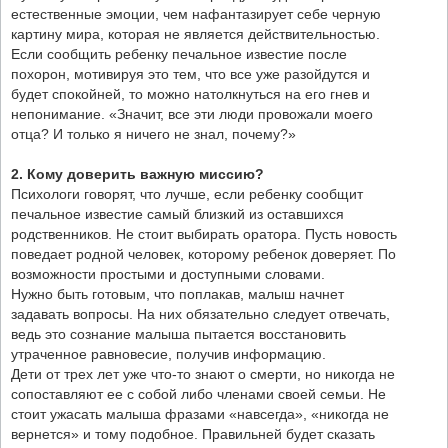
естественные эмоции, чем нафантазирует себе черную
картину мира, которая не является действительностью.
Если сообщить ребенку печальное известие после
похорон, мотивируя это тем, что все уже разойдутся и
будет спокойней, то можно натолкнуться на его гнев и
непонимание. «Значит, все эти люди провожали моего
отца? И только я ничего не знал, почему?»
2. Кому доверить важную миссию?
Психологи говорят, что лучше, если ребенку сообщит
печальное известие самый близкий из оставшихся
родственников. Не стоит выбирать оратора. Пусть новость
поведает родной человек, которому ребенок доверяет. По
возможности простыми и доступными словами.
Нужно быть готовым, что поплакав, малыш начнет
задавать вопросы. На них обязательно следует отвечать,
ведь это сознание малыша пытается восстановить
утраченное равновесие, получив информацию.
Дети от трех лет уже что-то знают о смерти, но никогда не
сопоставляют ее с собой либо членами своей семьи. Не
стоит ужасать малыша фразами «навсегда», «никогда не
вернется» и тому подобное. Правильней будет сказать