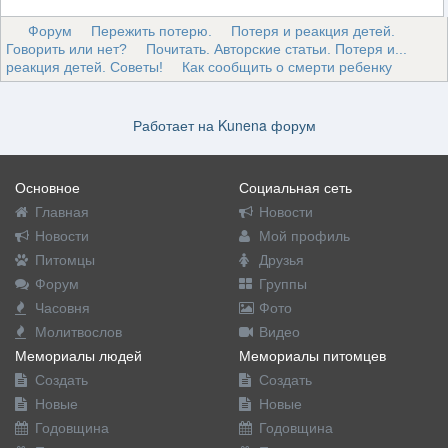
Форум
Пережить потерю.
Потеря и реакция детей.
Говорить или нет?
Почитать. Авторские статьи. Потеря и...
реакция детей. Советы!
Как сообщить о смерти ребенку
Работает на
Kunena форум
Основное
Социальная сеть
Главная
Новости
Новости
Мой профиль
Питомцы
Друзья
Форум
Группы
Часовня
Фото
Молитвослов
Видео
Мемориалы людей
Мемориалы питомцев
Создать
Создать
Новые
Новые
Годовщина
Годовщина