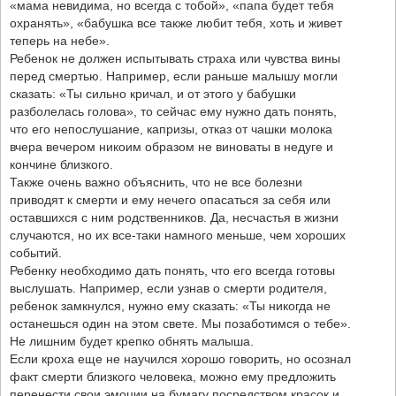
«мама невидима, но всегда с тобой», «папа будет тебя
охранять», «бабушка все также любит тебя, хоть и живет
теперь на небе».
Ребенок не должен испытывать страха или чувства вины
перед смертью. Например, если раньше малышу могли
сказать: «Ты сильно кричал, и от этого у бабушки
разболелась голова», то сейчас ему нужно дать понять,
что его непослушание, капризы, отказ от чашки молока
вчера вечером никоим образом не виноваты в недуге и
кончине близкого.
Также очень важно объяснить, что не все болезни
приводят к смерти и ему нечего опасаться за себя или
оставшихся с ним родственников. Да, несчастья в жизни
случаются, но их все-таки намного меньше, чем хороших
событий.
Ребенку необходимо дать понять, что его всегда готовы
выслушать. Например, если узнав о смерти родителя,
ребенок замкнулся, нужно ему сказать: «Ты никогда не
останешься один на этом свете. Мы позаботимся о тебе».
Не лишним будет крепко обнять малыша.
Если кроха еще не научился хорошо говорить, но осознал
факт смерти близкого человека, можно ему предложить
перенести свои эмоции на бумагу посредством красок и