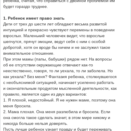
ребенка, считая, что справиться с двойной проблемой им
будет гораздо труднее.
1. Ребенок имеет право знать
Дети от трех до шести лет обладают весьма развитой
интуицией и прекрасно чувствуют перемены в поведении
взрослых. Маленький человечек видит, что взрослые
шепчутся, прячут эмоции, ведут себя с ним с особой
добротой, хотя он вроде бы ничем и не заслужил такое
внимательное отношение.
При этом мамы (папы, бабушки) рядом нет. На вопросы
об ее отсутствии окружающие отвечают как-то
неестественно, говоря, то ли уехала, то ли заболела. Но
как уехала? Без меня? Фантазия ребенка, столкнувшегося
с необъяснимой ситуацией, начинает усиленно работать
и окончательным продуктом мысленной деятельности, как
правило, является один из двух вариантов:
1. Я плохой, недостойный. Я не нужен маме, поэтому она
меня бросила.
2. Мама плохая. Она меня разлюбила и бросила. Если
она смогла такое сделать значит, в этом мире никому и
никогда больше нельзя доверять.
Пусть лучше ребенок узнает правду и будет переживать