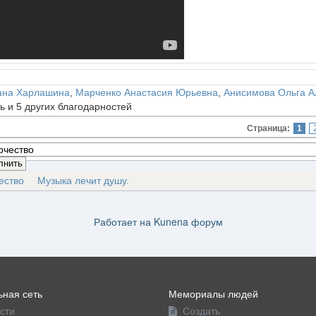
ана Харлашина
,
Марченко Анастасия Юрьевна
,
Анисимова Ольга А
ть и 5 других благодарностей
Страница:
1
ество
Музыка лечит душу.
Работает на
Kunena форум
ная сеть
Мемориалы людей
сти
Создать