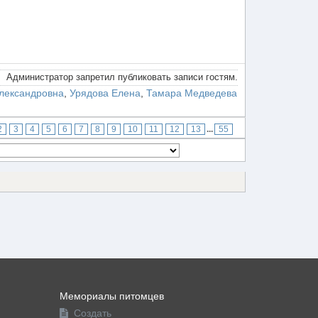
Администратор запретил публиковать записи гостям.
лександровна
,
Урядова Елена
,
Тамара Медведева
2
3
4
5
6
7
8
9
10
11
12
13
...
55
Мемориалы питомцев
Создать