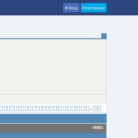
Вход
Регистрация
2
3
4
5
6
7
8
9
10
11
12
13
...
55
#8961