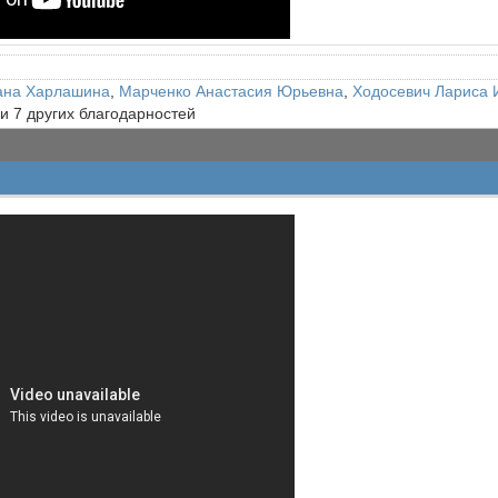
ана Харлашина
,
Марченко Анастасия Юрьевна
,
Ходосевич Лариса 
 и 7 других благодарностей