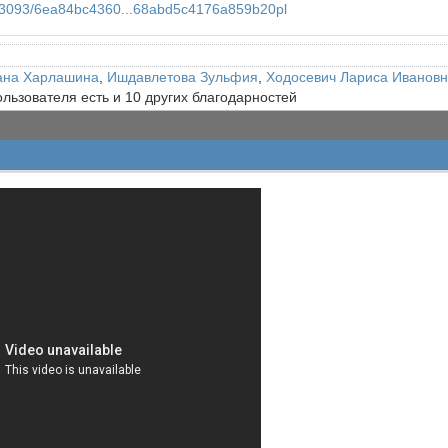
833093/6ea84bc4360...68abd5c4176a859b20pl
ана Харлашина
,
Ишдавлетова Зульфия
,
Ходосевич Лариса Иванов
ользователя есть и 10 других благодарностей