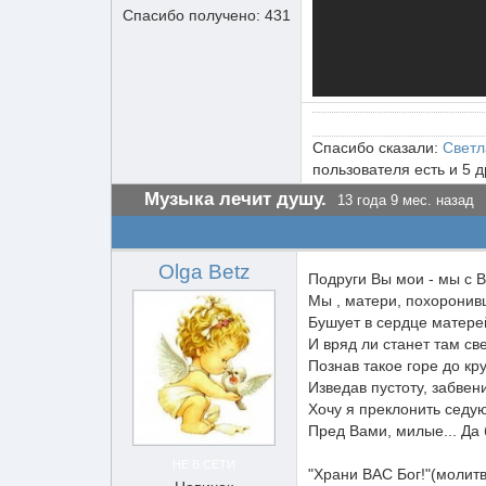
Спасибо получено: 431
Спасибо сказали:
Светл
пользователя есть и 5 
Музыка лечит душу.
13 года 9 мес. назад
Olga Betz
Подруги Вы мои - мы с 
Мы , матери, похоронив
Бушует в сердце матере
И вряд ли станет там св
Познав такое горе до кр
Изведав пустоту, забвен
Хочу я преклонить седую
Пред Вами, милые... Да б
НЕ В СЕТИ
"Храни ВАС Бог!"(молит