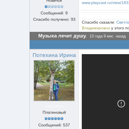
Новичок
www.playcast.ru/view/1
Сообщений: 9
Спасибо получено: 93
Спасибо сказали:
Светл
Владимировна
у этого п
Музыка лечит душу.
13 года 9 мес. назад
Потехина Ирина
НЕ В СЕТИ
Платиновый
Сообщений: 537