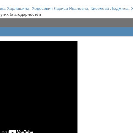
ана Харлашина
,
Ходосевич Лариса Ивановна
,
Киселева Людмила
,
ругих благодарностей