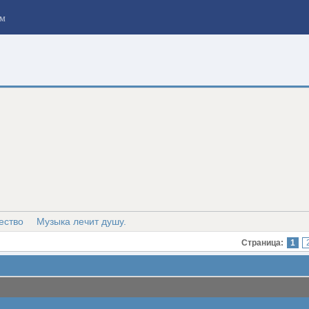
м
ество
Музыка лечит душу.
Страница:
1