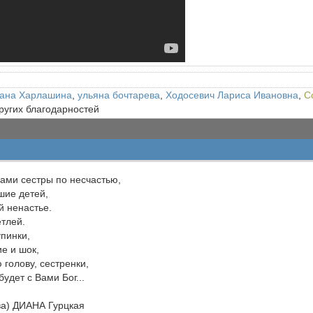
ана Харлашина
,
ульяна бочтарева
,
Ходосевич Лариса Ивановна
,
С
других благодарностей
Вами сестры по несчастью,
шие детей,
й ненастье.
етлей.
упинки,
ие и шок,
 голову, сестренки,
удет с Вами Бог...
ва) ДИАНА Гурцкая