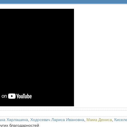
ана Харлашина
,
Ходосевич Лариса Ивановна
,
Мама Дениса
,
Кисел
ругих благодарностей