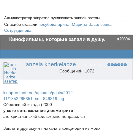
Администратор запретил публиковать записи гостям.
Спасибо сказали:
юсубова ирина
,
Марина Васильевна
Сотрутдинова
Кинофильмы, которые запали в душу.
#20694
anzela kherkeladze
НЕ В СЕТИ
Сообщений: 1072
kinoprosmotr.net/uploads/posts/2012-
11/1352295351_sm_849819.jpg
Сбежавший из ада (2000
у кого есть желание ,посмотрите
это христианский фильм,мне понравился
Заплати другому-я плакала в конце-один из моих