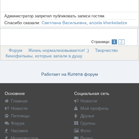
Администратор запретил публиковать записи гостям.
Спасибо сказали:
Светлана Васильевна
,
anzela kherkeladze
Страница:
1
2
Форум
Жизнь нормализовывается! ;)
Творчество
Кинофильмы, которые запали в душу.
Работает на
Kunena форум
Основное
Социальная сеть
Главная
Новости
Новости
Мой профиль
Питомцы
Друзья
Форум
Группы
Часовня
Фото
Молитвослов
Видео