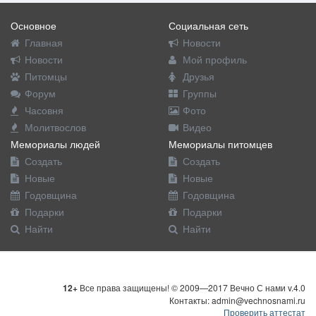
Основное
Социальная сеть
Главная
Новости
Новости
Мой профиль
Питомцы
Друзья
Форум
Группы
Часовня
Фото
Молитвослов
Видео
Мемориалы людей
Мемориалы питомцев
Создать
Создать
Новые
Новые
Годовщина
Годовщина
Подарки
Подарки
Найти
Найти
12+
Все права защищены! © 2009—2017 Вечно С нами v.4.0
Контакты: admin@vechnosnami.ru
Проверить аттестат