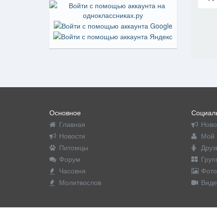
На пр
Основное
Социаль
Главная
Ново
Новости
Мой 
Питомцы
Друз
Форум
Груп
Часовня
Фото
Молитвослов
Виде