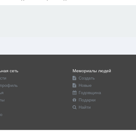
офиль
ная сеть
Мемориалы людей
сти
Создать
профиль
Новые
ья
Годовщина
пы
Подарки
Найти
о