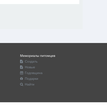
В друзья
Фото
Видео
Написать сообщение
Мемориалы питомцев
Создать
Новые
Годовщина
Подарки
Найти