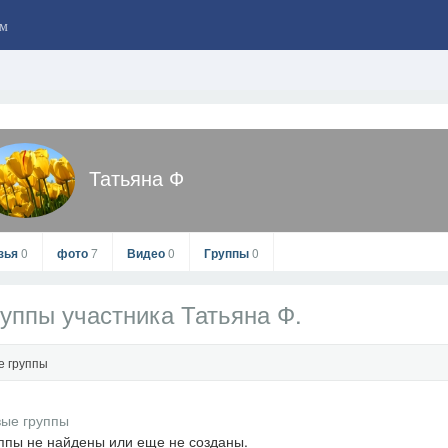
м
Татьяна Ф
зья
0
фото
7
Видео
0
Группы
0
уппы участника Татьяна Ф.
е группы
Татьяна Ф
ппы не найдены или еще не созданы.