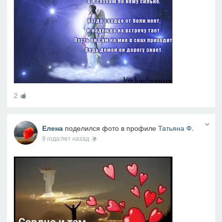
2
Елена
поделился фото в профиле
Татьяна Ф
.
9 года/лет назад