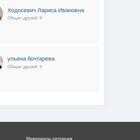
Ходосевич Лариса Ивановна
В друзья
Фото
Видео
Написать сообщение
Общих друзей: 0
ульяна бочтарева
Общих друзей: 0
Мемориалы питомцев