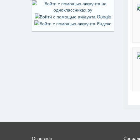
На пр
Основное
Социаль