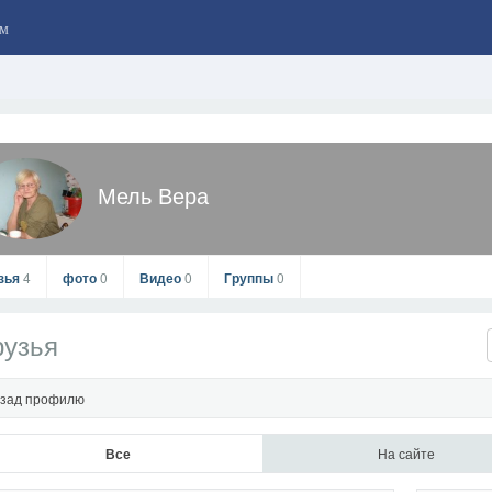
м
Мель Вера
зья
4
фото
0
Видео
0
Группы
0
рузья
зад профилю
Все
На сайте
Мель Вера