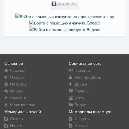
Основное
Социальная сеть
Главная
Новости
Новости
Мой профиль
Питомцы
Друзья
Форум
Группы
Часовня
Фото
Молитвослов
Видео
Мемориалы людей
Мемориалы питомцев
Создать
Создать
Новые
Новые