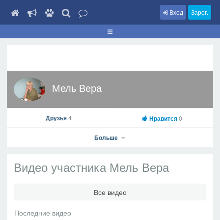
Вход
Зарег.
Мель Вера
Друзья
4
Нравится
0
Больше
Видео участника Мель Вера
Мель Вера
Все видео
На профиль
В друзья
Фото
Видео
Написать сообщение