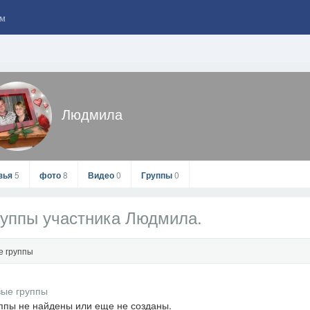
м
Людмила
зья
5
фото
8
Видео
0
Группы
0
уппы участника Людмила.
е группы
Людмила
ппы не найдены или еще не созданы.