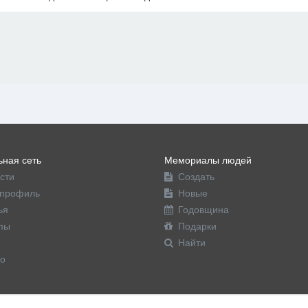
офиль
ная сеть
Мемориалы людей
сти
Создать
профиль
Новые
ья
Годовщина
пы
Подарки
Найти
о