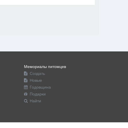
В друзья
Фото
Видео
Написать сообщение
Мемориалы питомцев
Создать
Новые
Годовщина
Подарки
Найти