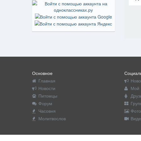
На пр
Основное
Социаль
Главная
Ново
Новости
Мой 
Питомцы
Друз
Форум
Груп
Часовня
Фото
Молитвослов
Виде