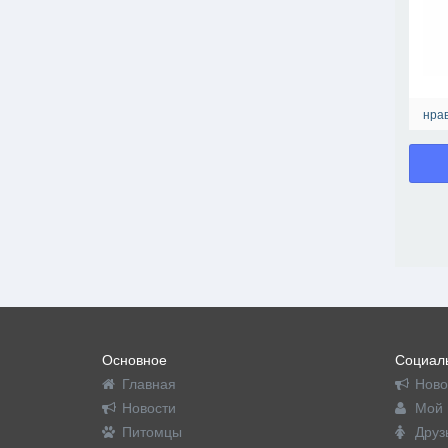
нрав
Основное
Социаль
Главная
Ново
Новости
Мой 
Питомцы
Друз