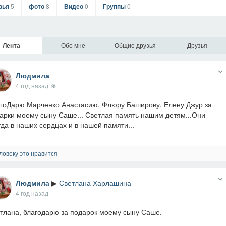
зья
5
фото
8
Видео
0
Группы
0
Лента
Обо мне
Общие друзья
Друзья
Людмила
4 год назад
гоДарю Марченко Анастасию, Флюру Баширову, Елену Джур за
арки моему сыну Саше... Светлая память нашим детям...Они
гда в наших сердцах и в нашей памяти...
ловеку это нравится
Людмила
▶
Светлана Харлашина
4 год назад
тлана, благодарю за подарок моему сыну Саше.