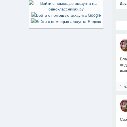
Дру
Бла
под
все
1 че
Све