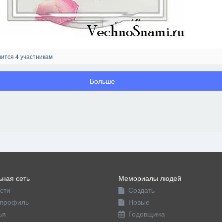
ится 4 участникам
Больше
ная сеть
Мемориалы людей
сти
Создать
профиль
Новые
ья
Годовщина