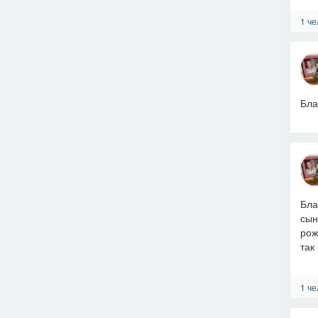
1 че
Бла
Бла
сын
рож
так 
1 че