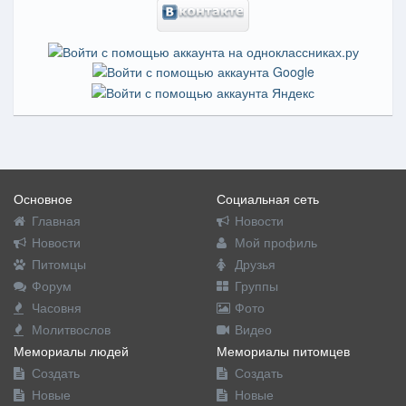
Основное
Социальная сеть
Главная
Новости
Новости
Мой профиль
Питомцы
Друзья
Форум
Группы
Часовня
Фото
Молитвослов
Видео
Мемориалы людей
Мемориалы питомцев
Создать
Создать
Новые
Новые