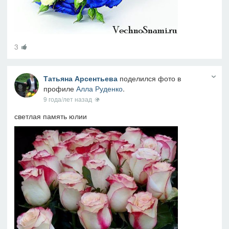
3
Татьяна Арсентьева
поделился фото в
профиле
Алла Руденко
.
9 года/лет назад
светлая память юлии