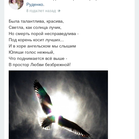
Руденко
.
8 года/лет назад
Была талантлива, красива,
Светла, как солнца лучик,
Но смерть порой несправедлива -
Под корень косит лучших...
И в хоре ангельском мы слышим
Юляши голос нежный,
Что поднимается всё выше -
В простор Любви безбрежной!