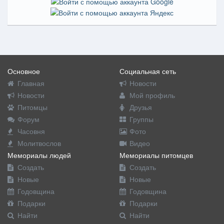
Основное
Социальная сеть
Главная
Новости
Новости
Мой профиль
Питомцы
Друзья
Форум
Группы
Часовня
Фото
Молитвослов
Видео
Мемориалы людей
Мемориалы питомцев
Создать
Создать
Новые
Новые
Годовщина
Годовщина
Подарки
Подарки
Найти
Найти