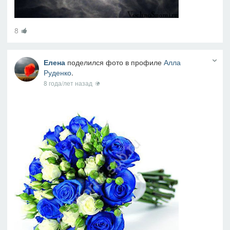
8
Елена
поделился фото в профиле
Алла
Руденко
.
8 года/лет назад