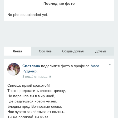
Последние фото
No photos uploaded yet.
Лента
Обо мне
Общие друзья
Друзья
Светлана
поделился фото в профиле
Алла
Руденко
.
8 года/лет назад
Сияешь яркой красотой!
Твою представить сложно тризну,
Но перешла ты в мир иной,
Где радуешься новой жизни.
Бледны пред Вечностью слова,-
Нас чувств захлёстывают волны…
Ты не погибла! Ты жива!