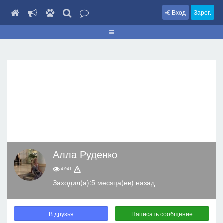
Вход
Зарег.
Алла Руденко
4,941
Заходил(а):5 месяца(ев) назад
В друзья
Написать сообщение