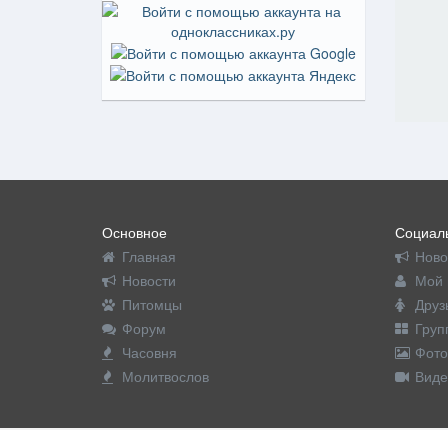
Основное
Социаль
Главная
Ново
Новости
Мой 
Питомцы
Друз
Форум
Груп
Часовня
Фото
Молитвослов
Виде