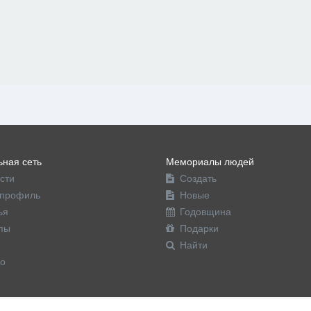
ная сеть
Мемориалы людей
сти
Создать
профиль
Новые
ья
Годовщина
пы
Подарки
Найти
о