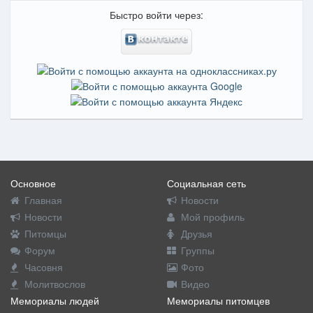
Быстро войти через:
Основное
Социальная сеть
Главная
Новости
Новости
Мой профиль
Питомцы
Друзья
Форум
Группы
Часовня
Фото
Молитвослов
Видео
Мемориалы людей
Мемориалы питомцев