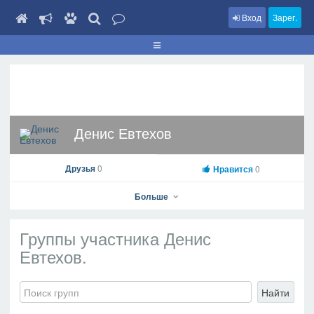
Вход
Зарег.
Денис Евтехов
Друзья
0
Нравится
0
Больше
Группы участника Денис
Евтехов.
Денис Евтехов
На профиль
Найти
В друзья
Фото
Видео
Написать сообщение