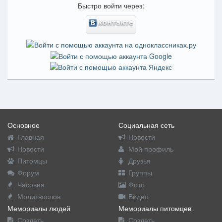
Быстро войти через:
Основное
Социальная сеть
Главная
Новости
Новости
Мой профиль
Питомцы
Друзья
Форум
Группы
Часовня
Фото
Молитвослов
Видео
Мемориалы людей
Мемориалы питомцев
Создать
Создать