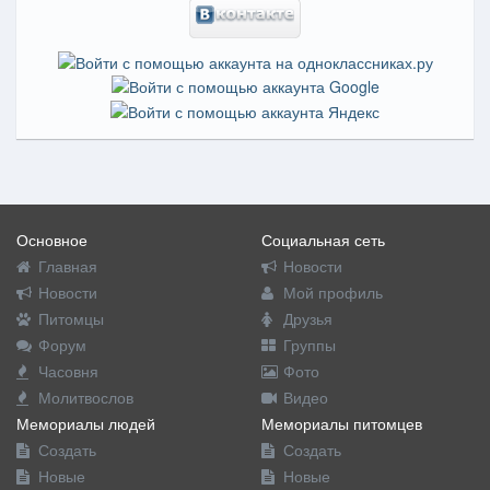
Основное
Социальная сеть
Главная
Новости
Новости
Мой профиль
Питомцы
Друзья
Форум
Группы
Часовня
Фото
Молитвослов
Видео
Мемориалы людей
Мемориалы питомцев
Создать
Создать
Новые
Новые