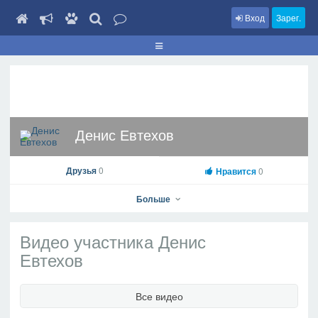
Вход
Зарег.
Денис Евтехов
Друзья
0
Нравится
0
Больше
Видео участника Денис
Евтехов
Денис Евтехов
На профиль
Все видео
В друзья
Фото
Видео
Написать сообщение