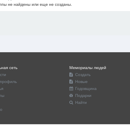
ппы не найдены или еще не созданы.
офиль
ная сеть
Мемориалы людей
сти
Создать
профиль
Новые
ья
Годовщина
пы
Подарки
Найти
о