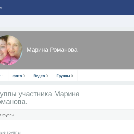
м
Марина Романова
г
1
фото
0
Видео
0
Группы
0
уппы участника Марина
оманова.
е группы
Марина Романова