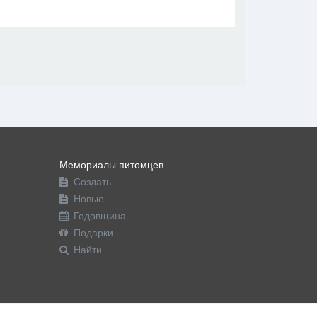
В друзья
Фото
Видео
Написать сообщение
Мемориалы питомцев
Создать
Новые
Годовщина
Подарки
Найти