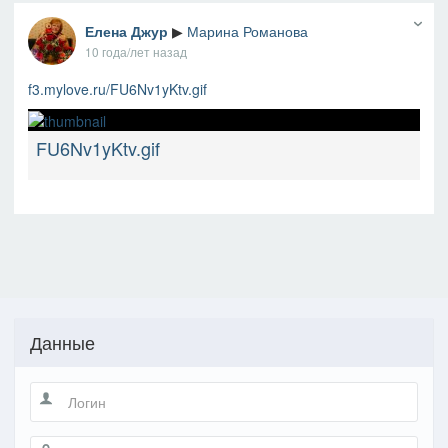
Елена Джур
▶
Марина Романова
10 года/лет назад
f3.mylove.ru/FU6Nv1yKtv.gif
FU6Nv1yKtv.gif
Данные