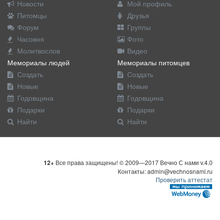
Новости
Мой профиль
Питомцы
Друзья
Форум
Группы
Часовня
Фото
Молитвослов
Видео
Мемориалы людей
Мемориалы питомцев
Создать
Создать
Новые
Новые
Годовщина
Годовщина
Подарки
Подарки
Найти
Найти
12+
Все права защищены! © 2009—2017 Вечно С нами v.4.0
Контакты: admin@vechnosnami.ru
Проверить аттестат