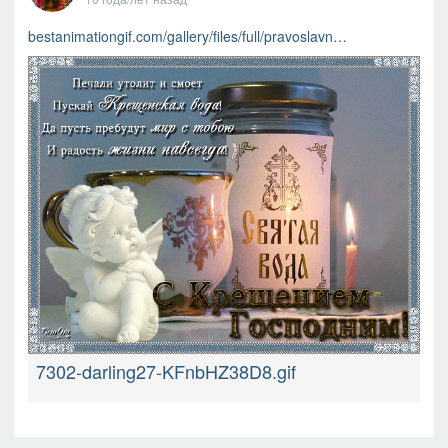
bestanimationgif.com/gallery/files/full/pravoslavn…
7302-darling27-KFnbHZ38D8.gif