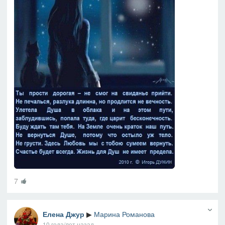
7
Елена Джур
▶
Марина Романова
10 года/лет назад