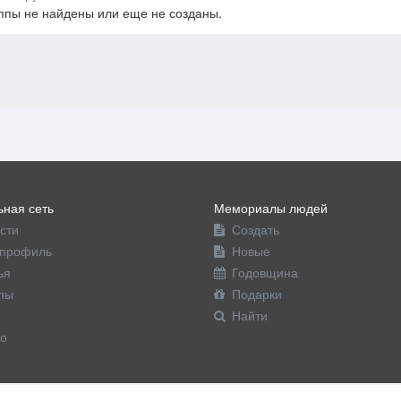
ппы не найдены или еще не созданы.
офиль
ная сеть
Мемориалы людей
сти
Создать
профиль
Новые
ья
Годовщина
пы
Подарки
Найти
о