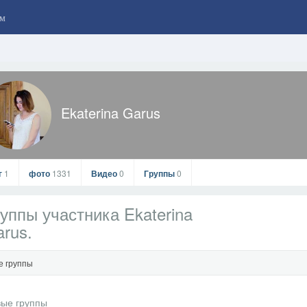
м
Ekaterina Garus
г
1
фото
1331
Видео
0
Группы
0
уппы участника Ekaterina
rus.
е группы
Ekaterina Garus