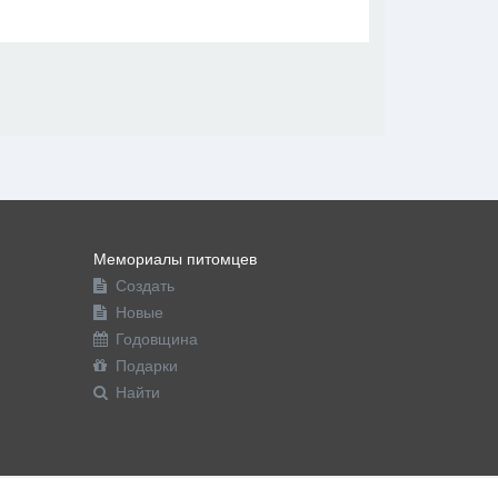
В друзья
Фото
Видео
Написать сообщение
Мемориалы питомцев
Создать
Новые
Годовщина
Подарки
Найти